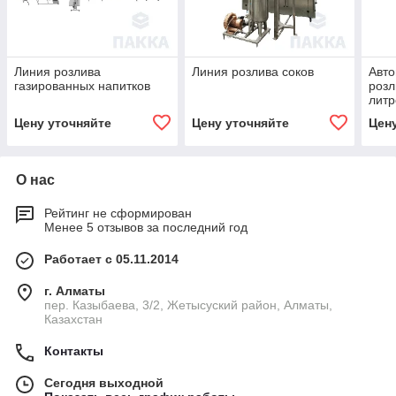
Линия розлива
Линия розлива соков
Авто
газированных напитков
розл
литр
Цену уточняйте
Цену уточняйте
Цен
О нас
Рейтинг не сформирован
Менее 5 отзывов за последний год
Работает с 05.11.2014
г. Алматы
пер. Казыбаева, 3/2, Жетысуский район, Алматы,
Казахстан
Контакты
Сегодня выходной